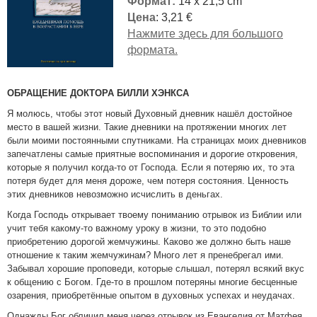
Формат:
14 x 21,5 cm
Цена
: 3,21 €
Нажмите здесь для большого
формата.
ОБРАЩЕНИЕ ДОКТОРА БИЛЛИ ХЭНКСА
Я молюсь, чтобы этот новый Духовный дневник нашёл достойное
место в вашей жизни. Такие дневники на протяжении многих лет
были моими постоянными спутниками. На страницах моих дневников
запечатлены самые приятные воспоминания и дорогие откровения,
которые я получил когда-то от Господа. Если я потеряю их, то эта
потеря будет для меня дороже, чем потеря состояния. Ценность
этих дневников невозможно исчислить в деньгах.
Когда Господь открывает твоему пониманию отрывок из Библии или
учит тебя какому-то важному уроку в жизни, то это подобно
приобретению дорогой жемчужины. Каково же должно быть наше
отношение к таким жемчужинам? Много лет я пренебрегал ими.
Забывал хорошие проповеди, которые слышал, потерял всякий вкус
к общению с Богом. Где-то в прошлом потеряны многие бесценные
озарения, приобретённые опытом в духовных успехах и неудачах.
Однажды Бог обличил меня через отрывок из Евангелия от Матфея