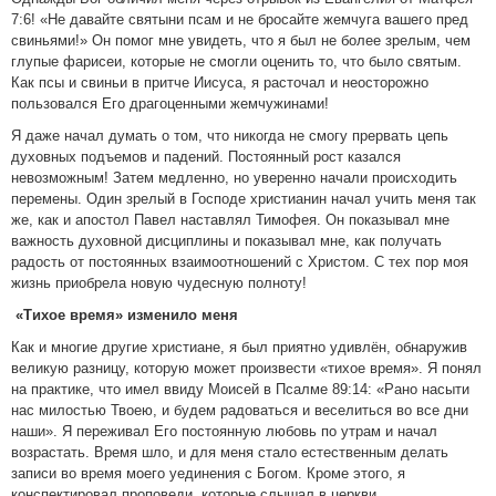
7:6! «Не давайте святыни псам и не бросайте жемчуга вашего пред
свиньями!» Он помог мне увидеть, что я был не более зрелым, чем
глупые фарисеи, которые не смогли оценить то, что было святым.
Как псы и свиньи в притче Иисуса, я расточал и неосторожно
пользовался Его драгоценными жемчужинами!
Я даже начал думать о том, что никогда не смогу прервать цепь
духовных подъемов и падений. Постоянный рост казался
невозможным! Затем медленно, но уверенно начали происходить
перемены. Один зрелый в Господе христианин начал учить меня так
же, как и апостол Павел наставлял Тимофея. Он показывал мне
важность духовной дисциплины и показывал мне, как получать
радость от постоянных взаимоотношений с Христом. С тех пор моя
жизнь приобрела новую чудесную полноту!
«Тихое время» изменило меня
Как и многие другие христиане, я был приятно удивлён, обнаружив
великую разницу, которую может произвести «тихое время». Я понял
на практике, что имел ввиду Моисей в Псалме 89:14: «Рано насыти
нас милостью Твоею, и будем радоваться и веселиться во все дни
наши». Я переживал Его постоянную любовь по утрам и начал
возрастать. Время шло, и для меня стало естественным делать
записи во время моего уединения с Богом. Кроме этого, я
конспектировал проповеди, которые слышал в церкви.